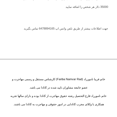
35000 دلار هر شخص را اضافه نمایید
حهت اطلاعات بیشتر از طریق تلفن واتس اپ 6478894165 تماس بگیرید
خانم فریبا نامورراد (Fariba Namvar Rad) کارشناس مستقل و رسمی مهاجرت و
عضو جامعه مشاوران تایید شده در کانادا می باشد.
خانم نامورراد فارغ التحصیل رشته حقوق مهاجرت از کانادا بوده و دارای سالها تجربه
همکاری با وکلای مجرب کانادایی در امور حقوقی و مهاجرت به کانادا می باشند.