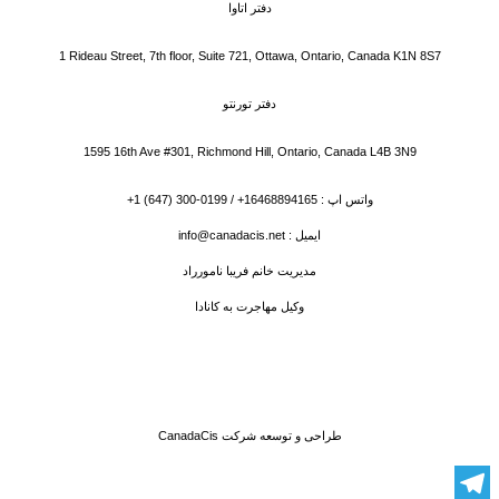
دفتر اتاوا
1 Rideau Street, 7th floor, Suite 721, Ottawa, Ontario, Canada K1N 8S7
دفتر تورنتو
1595 16th Ave #301, Richmond Hill, Ontario, Canada L4B 3N9
واتس اپ : 16468894165+ / 0199-300 (647) 1+
ایمیل : info@canadacis.net
مدیریت خانم فریبا نامورراد
وکیل مهاجرت به کانادا
طراحی و توسعه شرکت CanadaCis