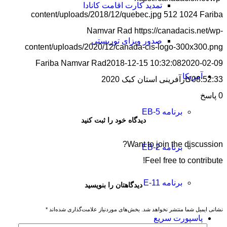
تمدید کارت اقامت کانادا
content/uploads/2018/12/quebec.jpg
512
1024
Fariba
Namvar Rad
https://canadacis.net/wp-
صدور ویزای توریستی
content/uploads/2020/12/canada-cis-logo-300x300.png
Fariba Namvar Rad
2018-12-15 10:32:08
2020-02-09
آمریکا
08:52:33
کارآفرینی استان کبک 2020
0
پاسخ
برنامه EB-5
دیدگاه خود را ثبت کنید
Want to join the discussion?
برنامه EB-2
Feel free to contribute!
برنامه E-11
دیدگاهتان را بنویسید
نشانی ایمیل شما منتشر نخواهد شد.
بخش‌های موردنیاز علامت‌گذاری شده‌اند
*
پاسپورت سریع