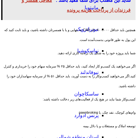
شاید این مطلب برای شما مفید باشد :
معافی همسر و
مانیتوبا
فرزندان از پرداخت هزینه پرونده
نیوبرانزویک
همچنین باید حداقل ۹۰۰،۰۰۰ دلار CAD به تنهایی و یا با همسرتان داشته باشید، و باید ثابت کنید که
این پول به طور قانونی بدست‌آمده است. ​
نواسکوشیا
شما باید پروژه خود را به شکل یک برنامه کاری ارائه دهید. ​
اگر می‌خواهید یک کسب‌و کار ایجاد کنید، باید حداقل ۲۵ % سرمایه سهام خود را خریداری و کنترل
نیوفاندلند
کنید.اگر می‌خواهید کسب‌وکار را به دست آورید، باید حداقل ۵۱ % از سرمایه سهامداران خود را
داشته باشید. ​
ساسکاچوان
کسب‌وکار شما نباید در هیچ یک از فعالیت‌های زیر دخالت داشته باشد: ​
وام‌های کوچک، نقد چک، یا pawnbroking ​
پرنس ادوارد
توسعه املاک و مستغلات و یا دلال بیمه ​
استان منطقه شمالی