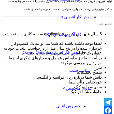
تولید، توزیع، یا فروش محصولات سکسی و یا خدمات صریح جنسی یا خدمات مربوط به صنعت
سکس نظیر رقص برهنه یا شهوانی، همراهی با خدمات همراه و یا ماساژ erotic ​
روش کار افرینی >
بیزینس شما :
5 سال قبل از پر کردن application سابقه کاری داشته باشید
کار آفرینی استان کبک
.
لطفا توجه داشته باشید که شما نمی‌توانید یک کسب‌وکار
خریداری‌شده را در پنج سال قبل از درخواست انتخاب خود به
شخص کار افرین (Owner Operator)
عنوان یک کارآفرین تحت برنامه خریداری کنید. ​
برنامه شما نیز براساس عوامل و معیارهای دیگری از جمله
موارد زیر بررسی میگردد : ​
سن ​
اسپانسرشیپ
سطح تحصیلات ​
دانش شما درباره زبان فرانسه و انگلیسی
خودکفایی مالی شما ​
سفر شما به کبک ​
نیروی متخصص >
خانواده شما در کبک
اکسپرس انتری
Telegram