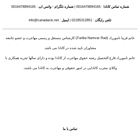
شماره تماس کانادا
: 0016478894165 |
شماره تلگرام - واتس اپ
: 0016478894165
تلفن رایگان
: 02185312851 |
ایمیل
: info@canadacis.net
خانم فریبا نامورراد (Fariba Namvar Rad) کارشناس مستقل و رسمی مهاجرت و عضو جامعه
مشاوران تایید شده در کانادا می باشد.
خانم نامورراد فارغ التحصیل رشته حقوق مهاجرت از کانادا بوده و دارای سالها تجربه همکاری با
وکلای مجرب کانادایی در امور حقوقی و مهاجرت به کانادا می باشند.
تماس با ما