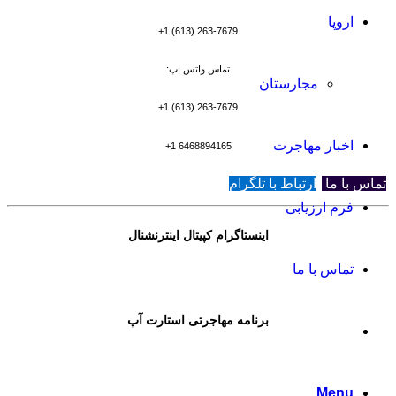
اروپا
263-7679 (613) 1+
تماس واتس اپ:
مجارستان
263-7679 (613) 1+
اخبار مهاجرت
6468894165 1+
تماس با ما
ارتباط با تلگرام
فرم ارزیابی
اینستاگرام کپیتال اینترنشنال
تماس با ما
برنامه مهاجرتی استارت آپ
Menu