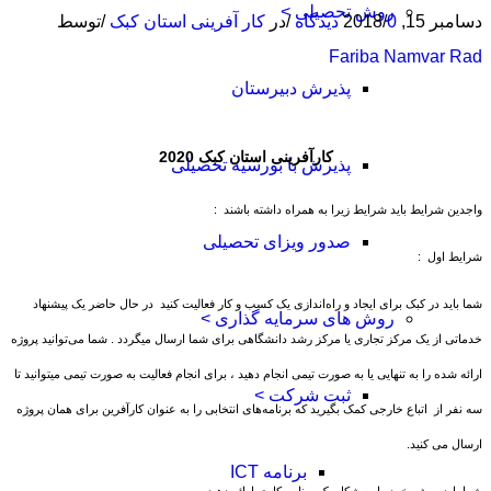
روش تحصیلی >
دسامبر 15, 2018
0 دیدگاه
/
/
در
کار آفرینی استان کبک
/
توسط
Fariba Namvar Rad
پذیرش دبیرستان
کارآفرینی استان کبک 2020
پذیرش با بورسیه تحصیلی
واجدین شرایط باید شرایط زیرا به همراه داشته باشند :
صدور ویزای تحصیلی
شرایط اول :
شما باید در کبک برای ایجاد و راه‌اندازی یک کسب و کار فعالیت کنید در حال حاضر یک پیشنهاد
روش های سرمایه گذاری >
خدماتی از یک مرکز تجاری یا مرکز رشد دانشگاهی برای شما ارسال میگردد . شما می‌توانید پروژه
ارائه شده را به تنهایی یا به صورت تیمی انجام دهید ، برای انجام فعالیت به صورت تیمی میتوانید تا
ثبت شرکت >
سه نفر از اتباع خارجی کمک بگیرید که برنامه‌های انتخابی را به عنوان کارآفرین برای همان پروژه
ارسال می کنید. ​
برنامه ICT