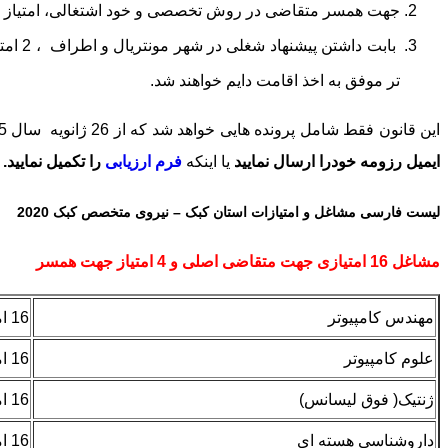
جهت همسر متقاضی در روش تخصصی و خود اشتغالی، امتیاز اض
تر موفق به اخذ اقامت دایم خواهند شد.
این قانون فقط شامل پرونده هایی خواهد شد که از 26 ژانویه سال 2015 دریافت شوند.به عبارت دیگر شامل پرونده های دریافتی اسفند ماه سال 2015 نیز خواهد شد.جهت بررسی شرایط خود لطفا از
ایمیل رزومه خودرا ارسال نمایید
یا اینکه
فرم ارزیابی
را تکمیل نمایید.
لیست فارسی مشاغل و امتیازات استان کبک – نیروی متخصص کبک 2020
مشاغل 16 امتیازی جهت متقاضی اصلی و 4 امتیاز جهت همسر
مهندس کامپیوتر
16 امتیاز –همسر 4 امتیاز
علوم کامپیوتر
16 امتیاز –همسر 4 امتیاز
ژنتیک( فوق لیسانس)
16 امتیاز –همسر 4 امتیاز
داروشناسی هسته ای
16 امتیاز –همسر4 امتیاز