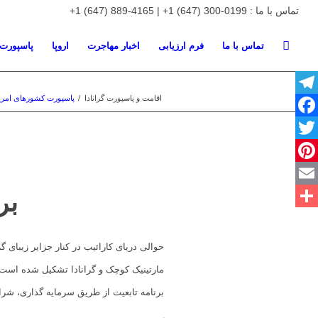
تماس با ما : 0199-300 (647) 1+ | 4165-889 (647) 1+
تماس با ما
فرم ارزیابی
اخبار مهاجرت
اروپا
پاسپورت
اقامت و پاسپورت گرانادا
/
پاسپورت کشورهای امریک
Telegram
Facebook
Twitter
Pinterest
بر
Email
اشتراک
گذاری
حوالی دریای کارائیب در کنار جزایر زیبای 
مارتینیک کوچک و گرانادا تشکیل شده است. 
برنامه تابعیت از طریق سرمایه گذاری، شر