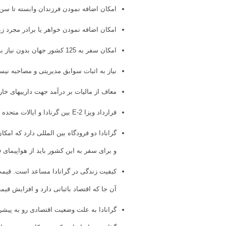
امکان اضافه نمودن فرزندان وابسته تا سن 30 سال به پروند
امکان اضافه نمودن خواهر یا برادر مجرد زیر 18 سال و همچینین والدین وابسته به متقاضی به پر
امکان سفر به 125 کشور جهان بدون نیاز به ویزا از جمله کشورهای عضو اتحادیه شینگن
نیاز به اثبات سوابق مدیریتی و مصاحبه نی
معاف از مالیات بر درآمد جهت دارییهای خا
قرارداد ویزا E-2 بین گرنادا و ایالات متحده به شهروندان گرنادا اجازه می دهد تا برای کسب و کار در ایالات متحده زندگی کنند.
گرانادا دو فرودگاه بین المللی دارد که امکا
و برای سفر به این کشور باید از هواپیمای 
کیفیت زندگی در گرانادا مساعد است. قیمت‌ه
آن جا که اقتصاد باثباتی دارد و افزایش قی
گرانادا به علت وضعیت اقتصادی رو به پیشر