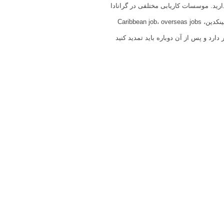
ارید. موسسات کاریابی مختلفی در گرانادا
وجود دارد که می‌توانید از طریق آن برای دریافت مجوز کار از این کشور اقدام کنید. از جمله سایت‌های بین المللی می‌توان به لینکدین، Caribbean job، overseas jobs
دارد و پس از آن دوباره باید تمدید کنید