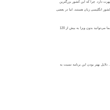
شهرت دارد. چرا که این کشور بزرگترین
کشور انگلیسی زبان هستند، اما در بعضی
در حال حاضر سریع‌ترین و آسان‌ترین روش مهاجرت از طریق سرمایه گذاری، کشور گرانادا است. با اخذ پاسپورت این کشور شما می‌توانید بدون ویزا به بیش از 120
 نوع اخذ اقامت ( 4-6 ماه) و پاسپورت دوم می باشد. دلایل بهتر بودن این برنامه نسبت به