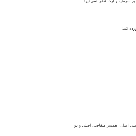
بر سرمایه و ارث تعلق نمی‌گیرد.
ده کند:
ایط نگه داری ملک به مدت 4سال که این مبلغ شامل متقاضی اصلی، همسر متقاضی اصلی و دو