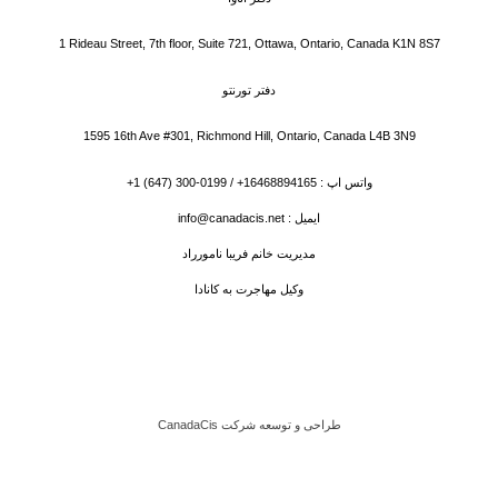
1 Rideau Street, 7th floor, Suite 721, Ottawa, Ontario, Canada K1N 8S7
دفتر تورنتو
1595 16th Ave #301, Richmond Hill, Ontario, Canada L4B 3N9
واتس اپ : 16468894165+ / 0199-300 (647) 1+
ایمیل : info@canadacis.net
مدیریت خانم فریبا نامورراد
وکیل مهاجرت به کانادا
طراحی و توسعه شرکت CanadaCis