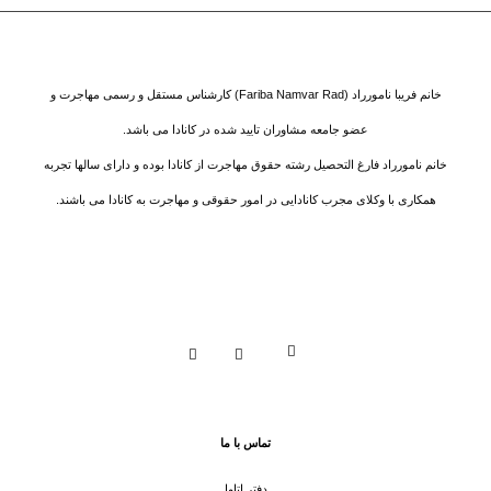
خانم فریبا نامورراد (Fariba Namvar Rad) کارشناس مستقل و رسمی مهاجرت و
عضو جامعه مشاوران تایید شده در کانادا می باشد.
خانم نامورراد فارغ التحصیل رشته حقوق مهاجرت از کانادا بوده و دارای سالها تجربه
همکاری با وکلای مجرب کانادایی در امور حقوقی و مهاجرت به کانادا می باشند.
تماس با ما
دفتر اتاوا