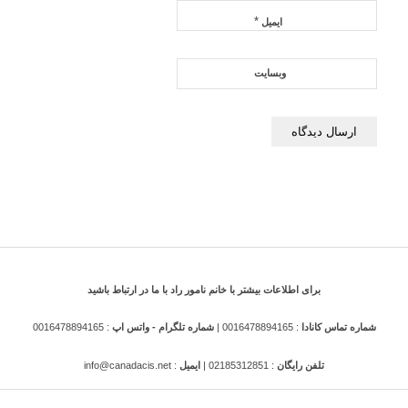
*
ایمیل
وبسایت
برای اطلاعات بیشتر با خانم نامور راد با ما در ارتباط باشید
شماره تماس کانادا
: 0016478894165 |
شماره تلگرام - واتس اپ
: 0016478894165
تلفن رایگان
: 02185312851 |
ایمیل
: info@canadacis.net