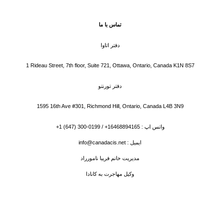
تماس با ما
دفتر اتاوا
1 Rideau Street, 7th floor, Suite 721, Ottawa, Ontario, Canada K1N 8S7
دفتر تورنتو
1595 16th Ave #301, Richmond Hill, Ontario, Canada L4B 3N9
واتس اپ : 16468894165+ / 0199-300 (647) 1+
ایمیل : info@canadacis.net
مدیریت خانم فریبا نامورراد
وکیل مهاجرت به کانادا