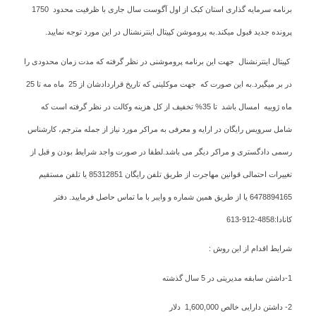
برنامه سرمایه گذاری استان کبک از اول آگوست سال جاری با ظرفیت محدود 1750
پرونده جدید قبول میکند.به پروموشن کپیتال اینترنشنال در این مورد توجه نمایید.
کپیتال اینترنشنال جهت این برنامه پروموشنی در نظر گرفته که مدت زمان محدودی را
در بر میگیرد.به این صورت که جهت موکلینی که تاریخ قراردادشان از 25 ماه مه تا 25
ماه ژوییه امسال باشد تا 35% تخفیف از کل هزینه وکالت در نظر گرفته است که
شامل سرویس رایگان در ارایه و معرفی به مراکر مورد نیاز از جمله مترجم، کارشناس
رسمی دادگستری و مراکر دیگر می باشد.لطفا در صورت واجد شرایط بودن و قبل از
تغییرات احتمالی قوانین مهاجرت از طریق تلفن رایگان 85312851 یا تلفن مستقیم
6478894165 یا از طریق همین شماره و وایبر با ما تماس حاصل فرمایید. دفتر
کانادا:4858-912-613
شرایط اقدام از این روش :
1-داشتن سابقه مدیریتی در 5 سال گذشته
2- داشتن دارایی خالص 1,600,000 دلار