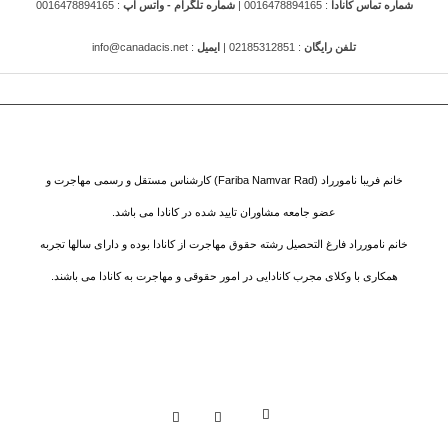
شماره تماس کانادا
: 0016478894165 |
شماره تلگرام - واتس اپ
: 0016478894165
تلفن رایگان
: 02185312851 |
ایمیل
: info@canadacis.net
خانم فریبا نامورراد (Fariba Namvar Rad) کارشناس مستقل و رسمی مهاجرت و
عضو جامعه مشاوران تایید شده در کانادا می باشد.
خانم نامورراد فارغ التحصیل رشته حقوق مهاجرت از کانادا بوده و دارای سالها تجربه
همکاری با وکلای مجرب کانادایی در امور حقوقی و مهاجرت به کانادا می باشند.