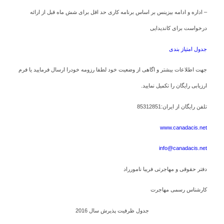
– اداره و ادامه بیزینس بر اساس برنامه کاری حد اقل برای شش ماه قبل از ارائه
درخواست برای کاندیدایی
جدول امتیاز بندی
جهت اطلاعات بیشتر و اگاهی از وضعیت خود لطفا رزومه خودرا ارسال فرمایید یا فرم
ارزیابی رایگان را تکمیل نمایید.
تلفن رایگان از ایران:85312851
www.canadacis.net
info@canadacis.net
دفتر حقوقی و مهاجرتی فریبا نامورراد
کارشناس رسمی مهاجرت
جدول ظرفیت پذیرش سال 2016