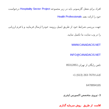
افراد برای شغل گارسونی باید در زیر مجموعه
Hospitality Sector Project
درخواست
خود را ارائه دهند
Health Professionals
جهت بررسی شرایط خود از طریق ایمیل رزومه خودرا ارسال فرمایید و یا فرم ارزیابی
را در وب سایت ما تکمیل نمایید.
WWW.CANADACIS.NET
INFO@CANADACIS.NET
تلفن رایگان از تهران:85312851
کانادا:7679-263 (613) 1+
6478894165
3- نیروی متخصص اکسپرس اینتری
اقامت از طریق روش سرمایه گذاری