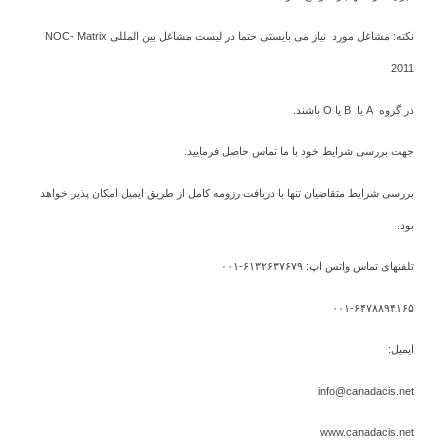
نکته: مشاغل مورد نیاز می بایستی حتما در لیست مشاغل بین المللی NOC- Matrix
2011
در گروه A یا B یا O باشند.
جهت بررسی شرایط خود با ما تماس حاصل فرمایید.
بررسی شرایط متقاضیان تنها با دریافت رزومه کامل از طریق ایمیل امکان پذیر خواهد
بود.
تلفنهای تماس واتس اپ: ۶۱۳۲۶۳۷۶۷۹-۰۰۱
۰۰۱-۶۴۷۸۸۹۴۱۶۵
ایمیل:
info@canadacis.net
www.canadacis.net