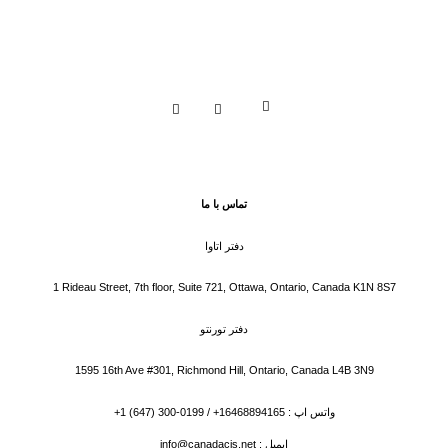
تماس با ما
دفتر اتاوا
1 Rideau Street, 7th floor, Suite 721, Ottawa, Ontario, Canada K1N 8S7
دفتر تورنتو
1595 16th Ave #301, Richmond Hill, Ontario, Canada L4B 3N9
واتس اپ : 16468894165+ / 0199-300 (647) 1+
ایمیل : info@canadacis.net