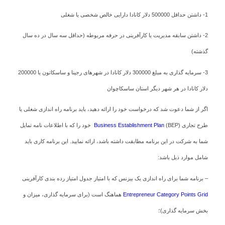
1- داشتن حداقل 500000 دلار کانادا دارایی خالص شخصی یا شغلی
2- داشتن سابقه مدیریت یا کارآفرینی در حرفه مربوطه (حداقل سه سال در ده سال
گذشته)
3- سرمایه گذاری به مبلغ 300000 دلار کانادا در شهرهای رجینا و ساسکاتون یا 200000
دلار کانادا در هر شهر دیگر استان ساسکاچوان
اگر از شما دعوت شد که درخواست خود را ارائه دهید، باید برنامه راه اندازی شغلی یا
طرح تجاری
Business Establishment Plan
(BEP) خود را که با اطلاعات نامه تمایل
شما به شرکت در این برنامه مطابقت داشته باشد، ارائه نمایید. این برنامه کاری باید
شامل موارد ذیل باشد:
– برنامه شما برای راه اندازی یک بیزنس که با امتیاز جدول امتیاز رده بندی کارآفرینی
Entrepreneur Category Points Grid
هماهنگ است (برای سرمایه گذاری، میزان و
بخش سرمایه گذاری)؛