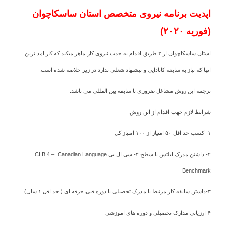
اپدیت برنامه نیروی متخصص استان ساسکاچوان
(فوریه ۲۰۲۰)
استان ساسکاچوان از ۳ طریق اقدام به جذب نیروی کار ماهر میکند که کار امد ترین
انها که نیاز به سابقه کانادایی و پیشنهاد شغلی ندارد در زیر خلاصه شده است.
ترجمه این روش مشاغل ضروری با سابقه بین المللی می باشد.
شرایط لازم جهت اقدام از این روش:
۱- کسب حد اقل ۵۰ امتیاز از ۱۰۰ امتیاز کل
۲- داشتن مدرک ایلتس با سطح ۴- سی ال بی CLB.4 – Canadian Language
Benchmark
۳-داشتن سابقه کار مرتبط با مدرک تحصیلی یا دوره فنی حرفه ای ( حد اقل ۱ سال)
۴-ارزیابی مدارک تحصیلی و دوره های اموزشی