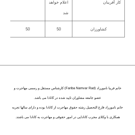
کار آفرینان
اعلام خواهد
شد
کشاورزان
50
50
خانم فریبا نامورراد (Fariba Namvar Rad) کارشناس مستقل و رسمی مهاجرت و
عضو جامعه مشاوران تایید شده در کانادا می باشد.
خانم نامورراد فارغ التحصیل رشته حقوق مهاجرت از کانادا بوده و دارای سالها تجربه
همکاری با وکلای مجرب کانادایی در امور حقوقی و مهاجرت به کانادا می باشند.