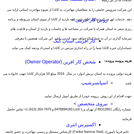
این شرکت سرویس جامعی را به متقاضیان مهاجرت به کانادا از شیوه مهاجرت استانی ارایه می
دهد. خدمات این شرکت شامل اخذ دعوت نامه بازدید از کانادا از سوی استان مربوطه و برنامه
روش کار افرینی >
ریزی سفر به استان همراه با شرکت در مصاحبه ها و جلسات و بازدید از استان و قابلیت های
سرمایه گذاری در آن به شما کمک خواهد نمود که می باشد. این شرکت همچنین با معرفی
کار آفرینی استان کبک
حسابداران خبره کانادا شما را در راه اندازی بیزنس در کانادا و استرداد ودیعه کمک می نماید.
هزینه پروسه پرونده:
شخص کار افرین (Owner Operator)
هزینه دولتی پرونده به استان پرنش ادوارد در سال 2016 مبلغ 10 هزاردلار کانادا جهت خانواده می
اسپانسرشیپ
باشد.
جهت اقدام از این روش رزومه خودرا از طریق ایمیل ارسال نمایید
نیروی متخصص >
شماره رایگان 85312851 از تهران و یا کانادا:6478894165 و 7679-263 (613) 1+ تماس حاصل
فرمایید.
اکسپرس انتری
خانم فریبا نامورراد (Fariba Namvar Rad) کارشناس مستقل و رسمی مهاجرت و عضو جامعه