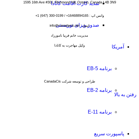
1595 16th Ave #301, Richmond Hill, Ontario, Canada L4B 3N9
تمدید کارت اقامت کانادا
واتس اپ : 16468894165+ / 0199-300 (647) 1+
صدور ویزای توریستی
ایمیل : info@canadacis.net
مدیریت خانم فریبا نامورراد
وکیل مهاجرت به کانادا
آمریکا
برنامه EB-5
طراحی و توسعه شرکت CanadaCis
برنامه EB-2
رفتن به بالا
برنامه E-11
پاسپورت سریع