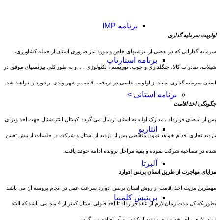
برنامه IMP
اولویت سرمایه گذاری
سرمایه گذارانی که در بعضی از بیزنسهای خاص و مورد نیاز ضروری استان از جمله کشاورزی،
برنامه استارتاپ
شیلات، صادرات کالا، جنگلداری و چوب، توریسم ، تکنولوژی …. و به طور کلی بیزنسهای موفق در
استان سرمایه گذاری نمایند از اولویت خاصی در دریافت اقامت و شهر وندی برخوردار خواهند شد.
برنامه استانی >
چگونگی اخذ اقامت
پس از امضای قرارداد ، مدارک اولیه به استان ارسال می گردد. کپییتال اینترنشنال جهت اخذ ویزای
انتاریو
بازدید تجاری اقدام خواهد نمود. متقاضی پس از بازدید از استان و شرکت در جلسات از پیش تعیین
شده در مصاحبه شرکت نموده و بقیه مراحل پرونده ادامه خوهد یافت.
آلبرتا
مزایای مهاجرت از طریق استان پرنس ادوارد
مهمترین مزیت اخذ اقامت از روش استان پرنس ادوارد سرعت عمل در انجام پروسه آن می باشد
بریتیش کلمبیا
بطوریکه کل مدت زمان لازم از عقد قرارداد تا اخذ قبولی استان کمتر از 4 ماه می باشد که البته
زمان لازم برای اخذ ویزای بازدید از کانادا به آن اضافه می گردد.