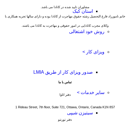
مشاوران تایید شده در کانادا می باشد.
استان کبک
خانم نامورراد فارغ التحصیل رشته حقوق مهاجرت از کانادا بوده و دارای سالها تجربه همکاری با
وکلای مجرب کانادایی در امور حقوقی و مهاجرت به کانادا می باشند.
روش خود اشتغالی
ویزای کار >
صدور ویزای کار از طریق LMIA
تماس با ما
سایر خدمات >
دفتر اتاوا
1 Rideau Street, 7th floor, Suite 721, Ottawa, Ontario, Canada K1N 8S7
سیتیزن شیپی
دفتر تورنتو