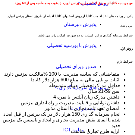
روش تحصیلی >
مهاجرت به کانادا از طریق استان جزیره پرنس ادوارد ( دعوت به مصاحبه پس از 60 روز)
یکی از برنامه های اخذ اقامت کانادا از روش استانهای کانادا اقدام از طریق استان پرنس ادوارد
پذیرش دبیرستان
می باشد.
شرایط سرمایه گذاری دراین استان به دو صورت امکان پذیر می باشد.
پذیرش با بورسیه تحصیلی
روش اول
شرایط لازم
صدور ویزای تحصیلی
متقاضیانی که سابقه مدیریت با 100 %مالکیت بیزنس دارند
اثبات توانایی مالی به مبلغ 600 هزار دلار کانادا
حداقل مدرک تحصیلی دیپلم متوسطه
روش های سرمایه گذاری >
سن 59-21 سال
داشتن مدرک زبان آیلتس با نمره 4
داشتن توانایی و قابلیت مدیریت و راه اندازی بیزنس
امضای تعهد نامه تجاری با استان مذبور
ثبت شرکت >
انجام سرمایه گذاری 150 هزار دلار در یک بیزنس از قبل ایجاد
شده یا ایفای نقش مدیریت تجاری و ایجاد و تاسیس یک بیزنس
جدید
برنامه ICT
ارایه طرح تجاری مناسب