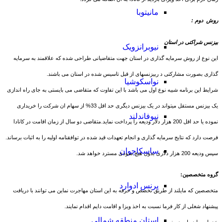
مانیتوبا
روش دوم :
بیزنس شراکتی در استان
نیوبرانزویک
این نوع از روش سرمایه گذاری در استان جهت متقاضیانی طراحی شده که علاقمند به سرمایه
گذاری بصورت مشارکتی د ربیزنسهای از قبل تاسیس شده در استان می باشند.
نواسکوشیا
شرایط این برنامه شبیه نوع اول می باشد با این تفاوت که متقاضی می بایستی به جای راه اندازی
یک بیزنس مستقل میتواند در یک بیزنس دیگری حد اقل 33% از سهام ان شرکت را خریداری
نیوفاندلند
نموده یا حد اقل 200 هزار دلار ودیعه را پرداخت نماید.متقاضی دو سال از زمان اقامت در کانادا
فرصت دارد که نتایج سرمایه گذاری و انجام تعهدات قید شده در توافقنامه اولیه را به اثبات برساند.
ساسکاچوان
سپس ودیعه 200 هزار دلاری بدون هیچ سودی مسترد خواهد شد.
گروه متخصصین:
پرنس ادوارد
متخصصین که مایلند از طریق تخصص و حرفه به این استان مهاجرت نماین می توانند با دریافت
پیشنهاد شغلی از کار فرما نسبت به اخذ ویزا و اقامت دایم اقدام نمایند.
استان منطقه شمالی
خدمات ما در این زمینه